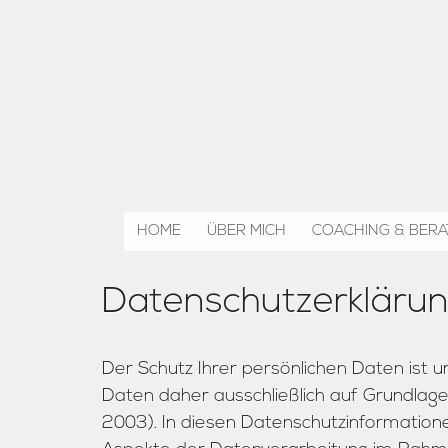
HOME
ÜBER MICH
COACHING & BER
Lebenslauf
Private Coaching
Datenschutzerkläru
Zertifikate & Fortbildungen
Systemische Berat
Burnout Beratung
Mobbing Berater
Der Schutz Ihrer persönlichen Daten ist u
Daten daher ausschließlich auf Grundla
2003). In diesen Datenschutzinformatione