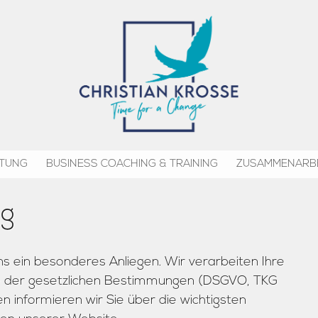
ATUNG
BUSINESS COACHING & TRAINING
ZUSAMMENARBE
Team - Entwicklung
Themen & Berei
ng
ung
Führungskräfte - Entwicklung
Online Coaching
Trainings
Honorar
Referenzen
ns ein besonderes Anliegen. Wir verarbeiten Ihre
ge der gesetzlichen Bestimmungen (DSGVO, TKG
n informieren wir Sie über die wichtigsten